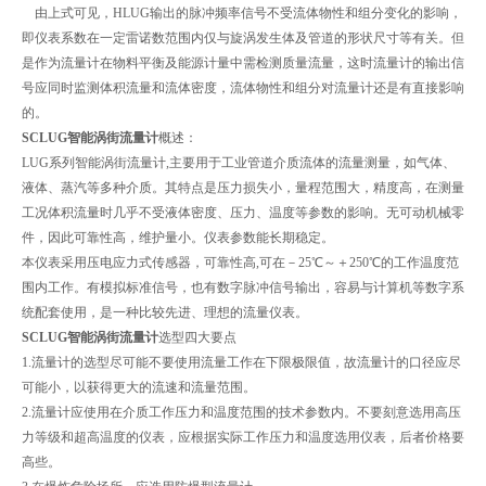
由上式可见，HLUG输出的脉冲频率信号不受流体物性和组分变化的影响，
即仪表系数在一定雷诺数范围内仅与旋涡发生体及管道的形状尺寸等有关。但
是作为流量计在物料平衡及能源计量中需检测质量流量，这时流量计的输出信
号应同时监测体积流量和流体密度，流体物性和组分对流量计还是有直接影响
的。
SCLUG智能涡街流量计
概述：
LUG系列智能涡街流量计,主要用于工业管道介质流体的流量测量，如气体、
液体、蒸汽等多种介质。其特点是压力损失小，量程范围大，精度高，在测量
工况体积流量时几乎不受液体密度、压力、温度等参数的影响。无可动机械零
件，因此可靠性高，维护量小。仪表参数能长期稳定。
本仪表采用压电应力式传感器，可靠性高,可在－25℃～＋250℃的工作温度范
围内工作。有模拟标准信号，也有数字脉冲信号输出，容易与计算机等数字系
统配套使用，是一种比较先进、理想的流量仪表。
SCLUG智能涡街流量计
选型四大要点
1.流量计的选型尽可能不要使用流量工作在下限极限值，故流量计的口径应尽
可能小，以获得更大的流速和流量范围。
2.流量计应使用在介质工作压力和温度范围的技术参数内。不要刻意选用高压
力等级和超高温度的仪表，应根据实际工作压力和温度选用仪表，后者价格要
高些。