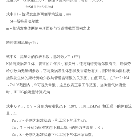
f=StU1/d=StU/md
式中U1－旋涡发生体两侧平均流速，m/s
St—斯特劳哈尔数
m－旋涡发生体两侧弓形面积与管道横截面面积之比
瞬时体积流量qv为：
式中K－流量计的仪表系数，脉冲数／*（P/*）
K除与旋涡发生体、管道的几何尺寸有关外，还与斯特劳哈尔数有关。斯特劳
哈尔数为无量纲参数，它与旋涡发生体形状及雷诺数有关，图2所示为圆柱状
旋涡发生体的斯特劳哈尔数与管道雷诺数的关系图。由图可见，在Re=2×104
～7×106范围内，St可视为常数，这是仪表正常工作范围。当测量气体流量
时，HLUG的流量计算式为
式中ＱＶn，ＱＶ－分别为标准状态下（20℃，101.325kPa）和工况下的体积流
量，/h;
Pn，P－分别为标准状态下和工况下的压力kPa;
Tn，Ｔ－分别为标准状态下和工况下的热力学温度，Ｋ；
Zn，Z－分别为标准状态下和工况下气体压缩系数。