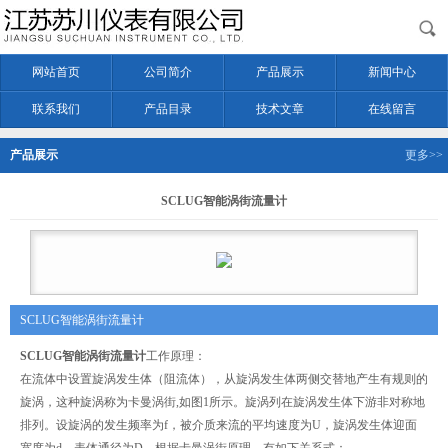
网站首页
公司简介
产品展示
新闻中心
联系我们
产品目录
技术文章
在线留言
产品展示
更多>>
SCLUG智能涡街流量计
SCLUG智能涡街流量计
SCLUG智能涡街流量计
工作原理：
在流体中设置旋涡发生体（阻流体），从旋涡发生体两侧交替地产生有规则的
旋涡，这种旋涡称为卡曼涡街,如图1所示。旋涡列在旋涡发生体下游非对称地
排列。设旋涡的发生频率为f，被介质来流的平均速度为U，旋涡发生体迎面
宽度为d，表体通径为D，根据卡曼涡街原理，有如下关系式：