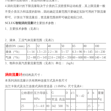
3.在爆炸危险场所，应选用防爆型流量计。
4.涡街流量计的下限流量取决于介质的工况密度和运动粘度，其上限流量一般
不受介质压力和温度的影响，因此确定流量范围只要确定实际可用的下限流量
即可。计算出下限流量后，查流量范围表即可确定相应口径。
SCLUG智能涡街流量计
主要技术参数：
1、主要技术参数（见表1）
2、液体、工况气体流量范围（见表2）
通径DN（mm）
25
32
40
50
65
80
100
1
液体（*/h）
1～14
1.5～23
2.2～36
5～57
6.3～96
9～145
14～230
3
气体（*/h）
12～88
15～145
22.6～230
35～350
60～600
90～900
140～1400
3
3、饱和水蒸汽质量流量范围（见表3）单位：（kg/h）
涡街流量计
的结构及尺寸：
本系列涡街流量计共有两种连接方式及外形尺寸
法兰卡装式及法兰连接式涡街变送器（1.6MPa）尺寸见表4：
G
公称通径
压力等级
L
D
d 1
d
b
重量
N－d2
mm
MPa
mm
mm
mm
mm
mm
Kg
常温 高温
25
2.5～4.0
80
342 500
76
-
-
25
-
7