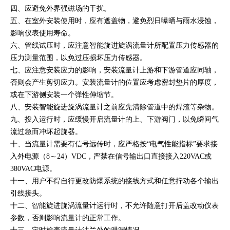
四、应避免外界强磁场的干扰。
五、在室外安装使用时，应有遮盖物，避免烈日曝晒与雨水浸蚀，
影响仪表使用寿命。
六、管线试压时，应注意智能旋进旋涡流量计所配置压力传感器的
压力测量范围，以免过压损坏压力传感器。
七、应注意安装应力的影响，安装流量计上游和下游管道应同轴，
否则会产生剪切应力。安装流量计的位置应考虑密封垫片的厚度，
或在下游侧安装一个弹性伸缩节。
八、安装智能旋进旋涡流量计之前应先清除管道中的焊渣等杂物。
九、投入运行时，应缓慢开启流量计的上、下游阀门，以免瞬间气
流过急而冲坏起旋器。
十、当流量计需要有信号远传时，应严格按“电气性能指标”要求接
入外电源（8～24）VDC，严禁在信号输出口直接接入220VAC或
380VAC电源。
十一、用户不得自行更改防爆系统的接线方式和任意拧动各个输出
引线接头。
十二、智能旋进旋涡流量计运行时，不允许随意打开后盖改动仪表
参数，否则影响流量计的正常工作。