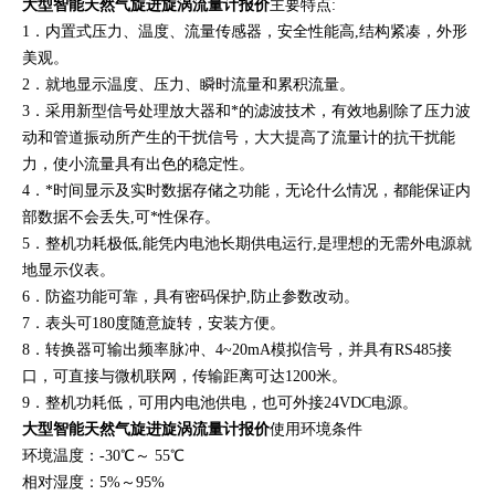
大型智能天然气旋进旋涡流量计报价
主要特点:
1．内置式压力、温度、流量传感器，安全性能高,结构紧凑，外形
美观。
2．就地显示温度、压力、瞬时流量和累积流量。
3．采用新型信号处理放大器和*的滤波技术，有效地剔除了压力波
动和管道振动所产生的干扰信号，大大提高了流量计的抗干扰能
力，使小流量具有出色的稳定性。
4．*时间显示及实时数据存储之功能，无论什么情况，都能保证内
部数据不会丢失,可*性保存。
5．整机功耗极低,能凭内电池长期供电运行,是理想的无需外电源就
地显示仪表。
6．防盗功能可靠，具有密码保护,防止参数改动。
7．表头可180度随意旋转，安装方便。
8．转换器可输出频率脉冲、4~20mA模拟信号，并具有RS485接
口，可直接与微机联网，传输距离可达1200米。
9．整机功耗低，可用内电池供电，也可外接24VDC电源。
大型智能天然气旋进旋涡流量计报价
使用环境条件
环境温度：-30℃～ 55℃
相对湿度：5%～95%