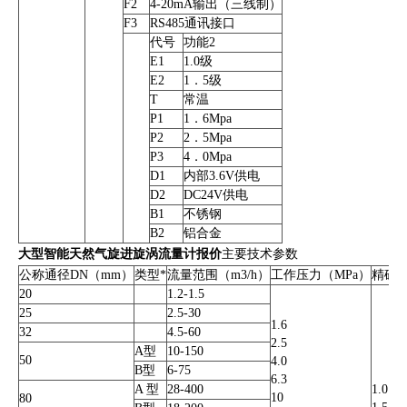
F2
4-20mA输出（三线制）
F3
RS485通讯接口
代号
功能2
E1
1.0级
E2
1．5级
T
常温
P1
1．6Mpa
P2
2．5Mpa
P3
4．0Mpa
D1
内部3.6V供电
D2
DC24V供电
B1
不锈钢
B2
铝合金
大型智能天然气旋进旋涡流量计报价
主要技术参数
公称通径DN（mm）
类型*
流量范围（m3/h）
工作压力（MPa）
精确
20
1.2-1.5
25
2.5-30
1.6
32
4.5-60
2.5
A型
10-150
50
4.0
B型
6-75
6.3
A 型
28-400
1.0
10
80