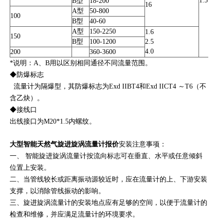
1.5
B型
18-200
16
A型
50-800
100
B型
40-60
A型
150-2250
1.6
150
B型
100-1200
2.5
4.0
200
360-3600
*说明：A、B用以区别相同通径不同流量范围。
◆防爆标志
流量计为隔爆型，其防爆标志为Exd IIBT4和Exd IICT4 ～T6（不
含乙炔）。
◆接线口
出线接口为M20*1.5内螺纹。
大型智能天然气旋进旋涡流量计报价
安装注意事项：
一、 智能旋进旋涡流量计按流向标志可在垂直、水平或任意倾斜
位置上安装。
二、当管线较长或距离振动源较近时，应在流量计的上、下游安装
支撑，以消除管线振动的影响。
三、旋进旋涡流量计的安装地点应有足够的空间，以便于流量计的
检查和维修，并应满足流量计的环境要求。