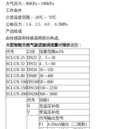
大气压力：86KPa～106KPa
工作条件
介质温度范围：-20℃～ 70℃
公称压力：1.6、2.5、4.0 、6.3MPa
产品组成
由传感器和转换器两部分构成。
大型智能天然气旋进旋涡流量计报价
选型：
代号
口径
流量范围m3/h
SCLUX-25
DN25
2．5～30
SCLUX-32
DN32
4．5～60
SCLUX-50
DN50
10～150
SCLUX-80
DN80
28～400
SCLUX-100
DN100
50～800
SCLUX-150
DN150
150～2250
SCLUX-200
DN200
360～3600
代号
功能1
N
无温压补偿
Y
带温压补偿
代号
输出型号
F1
4-20mA输出（二线制）