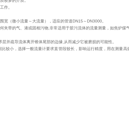
杂质较多的介质。
地工作。
宽（微小流量～大流量），适应的管道DN15～DN3000。
任何夹带的气、液或固相污物,非常适用于脏污流体的流量测量，如焦炉煤
边界层并疏导流体离开锥体尾部的边缘,从而减少它被磨损的可能性。
间比较小，选择一般流量计要求直管段较长，影响运行精度，用在测量高