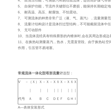
4、 自清洁功能，可测脏污和易结垢流体，适合高炉煤气等
5、 自保护功能，节流件关键部位不磨损，能保持长期稳定
6、 耐高温、高压、耐腐蚀、不怕震动。
7、 可测流体的种类非常广泛（液、气、蒸汽），流量测量范围
8、 流量计结构设计是流体扫过型结构，不可能截留流体中
9、 无可动部件
10、当流体流经具有特殊廓形的内锥体时,会在其周边形成
11、在换热站测量蒸汽，热水，无需直管段。由于换热站空
作用，引压管不易堵塞。
常规流体一体化型塔形流量计
选型：
V
－
（Ｘ）
Ｘ
－
Ｘ
－
Ｘ
Ｘ
Ｘ
－
Ｘ
Ｘ
Ｘ
｜
｜
｜
｜
｜
｜
｜
｜
｜
代号
Ａ
Ｂ
Ｃ
Ｄ
Ｅ
Ｆ
Ｇ
Ｈ
Ｉ
A—表体安装形式