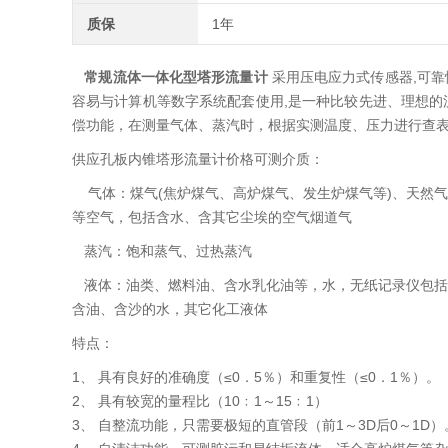
质保
1年
常规流体一体化型塔形流量计
采用压电应力式传感器,可靠性
容易与计算机等数字系统配套使用,是一种比较先进、理想的
偿功能，在测量气体、蒸汽时，根据实测温度、压力进行查
供应孔板内锥塔形流量计价格可测介质：
气体：煤气(焦炉煤气、高炉煤气、发生炉煤气等)、天然气
等空气，包括含水、含其它尘埃的空气烟道气
蒸汽：饱和蒸气、过热蒸汽
液体：油类、燃料油、含水乳化油等，水，无纸记录仪包括
含油、含沙的水，其它化工液体
特点：
1、 具有良好的准确度（≤0．5％）和重复性（≤0．1％）。
2、 具有较宽的量程比（10﹕1～15﹕1）
3、 自整流功能，只需要极短的直管段（前1～3D后0～1D）