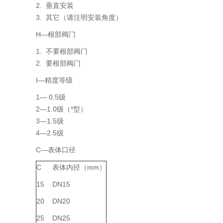
2. 垂直安装
3. 其它（请注明安装角度）
H—根部阀门
1. 不要根部阀门
2. 要根部阀门
I—精度等级
1— 0.5级
2—1.0级（*型）
3—1.5级
4—2.5级
C—表体口径
C
表体内径（mm）
15
DN15
20
DN20
25
DN25