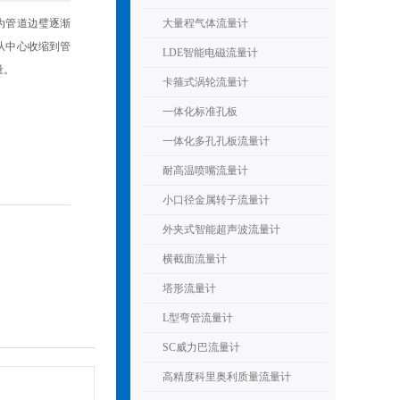
为管道边璧逐渐
大量程气体流量计
从中心收缩到管
LDE智能电磁流量计
量。
卡箍式涡轮流量计
一体化标准孔板
一体化多孔孔板流量计
耐高温喷嘴流量计
小口径金属转子流量计
外夹式智能超声波流量计
横截面流量计
塔形流量计
L型弯管流量计
SC威力巴流量计
高精度科里奥利质量流量计