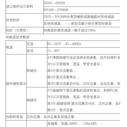
DN65—DNl50
进口保护法兰材料
DN200～DNl600
DNl5～DN3000分离型橡胶或聚氨酯衬里传感器
外壳防护
其他传感器、——体型流量计和分离型转换器
间距（分离型）
转换器距离传感器一般不超过100m
转换器技术数据
交流
85—265V，45—400Hz
电源
直流
11—40V
4个薄膜按键可设定选择全部参数，也可利用PC机（R
3行LCD宽视角、宽温、带背光显示；
按键式
第1行显示流量值；
第2行显示流量单位；
操作键和显示
第3行显示流量百分比、正向总量、反向总量、差值
2个磁键用于显示参数的选择和复位，利用PC机（RS
2行LCD宽视角、宽温、带背光显示：
磁键式
第1行:磁键选择:显示流量百分比、正向总量、反向
第2行：显示流量。
内部积算器
正向总量、反向总量及差值总量。
全隔离，负载≤600D．（20mA时）；