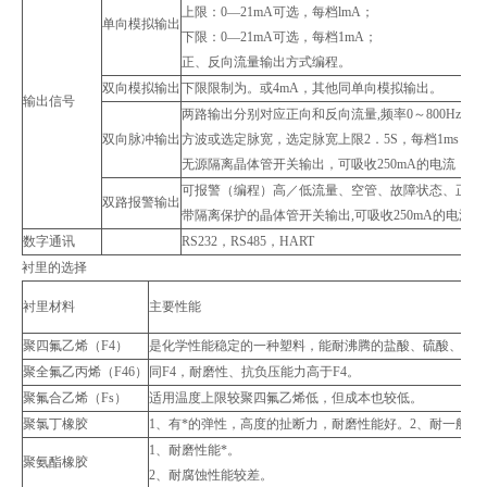
上限：0—21mA可选，每档lmA；
单向模拟输出
下限：0—21mA可选，每档1mA；
正、反向流量输出方式编程。
双向模拟输出
下限限制为。或4mA，其他同单向模拟输出。
输出信号
两路输出分别对应正向和反向流量,频率0～800Hz,上限1
双向脉冲输出
方波或选定脉宽，选定脉宽上限2．5S，每档1ms；
无源隔离晶体管开关输出，可吸收250mA的电流，耐压
可报警（编程）高／低流量、空管、故障状态、正，
双路报警输出
带隔离保护的晶体管开关输出,可吸收250mA的电流,耐
数字通讯
RS232，RS485，HART
衬里的选择
衬里材料
主要性能
聚四氟乙烯（F4）
是化学性能稳定的一种塑料，能耐沸腾的盐酸、硫酸、硝酸和
聚全氟乙丙烯（F46）
同F4，耐磨性、抗负压能力高于F4。
聚氟合乙烯（Fs）
适用温度上限较聚四氟乙烯低，但成本也较低。
聚氯丁橡胶
1、有*的弹性，高度的扯断力，耐磨性能好。2、耐一般
1、耐磨性能*。
聚氨酯橡胶
2、耐腐蚀性能较差。