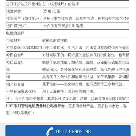
进口保护法兰和接地法兰（或接地环）的选择
法兰种类
适 用 范 围
接地法兰（或接地环）
适用于非导体管道，如塑料管道，但有接地电极的传感器
进口保护法兰
当介质有强磨损性时选用。
电极的选择
电极材料
耐蚀及耐磨性能
不锈钢0Crl8Nil2M02Ti
用于工业用水、生活用水、污水等具有弱腐蚀性的介质，
哈氏合金B
对沸点以下的一切浓度的盐酸有良好的耐蚀性，也耐硫酸
哈氏合金C
能耐非氧化性酸，如硝酸、混酸、或铬酸与硫酸的混合介质
钛
能耐海水、各种氯化物和次氯酸盐、氧化性酸（包括发烟硫
钽
具有优良的耐蚀性和玻璃很相似。除了氢氟酸、发烟硫酸、
铂／钛合金
几乎能耐——切化学介质，但不适用于王水和铵盐。
不锈钢涂覆碳化钨
用于无腐蚀性，强磨损性的介质。
注： 由于介质种类繁多，其腐蚀性又受温度、浓度、流速等复杂因素影响而变
LDE系列智能电磁流量计公称通径全
，更多流量计产品，更多技术参数、选
型，请联系我们！
0517-86905198