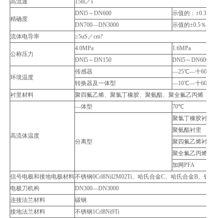
高流速
15m／s
DNl5～DN600
示值的：±0.3％（
精确度
DN700—DN3000
示值的±0.5％（流
流体电导率
≥5uS／cm?
4.0MPa
1.6MPa
公称压力
DNl5～DN150
DNl5～DN600
传感器
—25℃—十60℃
环境温度
转换器及一体型
—10℃—十60℃
衬里材料
聚四氟乙烯、聚氯丁橡胶、聚氨酯、聚全氟乙丙烯（F46
—体型
70℃
聚氯丁橡胶衬里
聚氨酯衬里
高流体温度
分离型
聚四氟乙烯衬里
聚全氟乙丙烯（F
加网PFA
信号电极和接地电极材料
不锈钢0Crl8Nil2M02Ti、哈氏合金C、哈氏合金B
电极刀机构
DN300—DN3000
连接法兰材料
碳钢
接地法兰材料
不锈钢1Crl8Ni9Ti