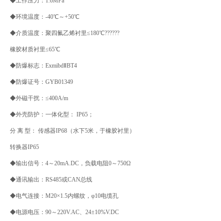
◆工作压力：1.6MPa
◆环境温度：-40℃～+50℃
◆介质温度：聚四氟乙烯衬里≤180℃??????
橡胶材质衬里≤65℃
◆防爆标志：ExmibdⅡBT4
◆防爆证号：GYB01349
◆外磁干扰：≤400A/m
◆外壳防护：一体化型： IP65；
分 离 型： 传感器IP68（水下5米，于橡胶衬里）
转换器IP65
◆输出信号：4～20mA.DC，负载电阻0～750Ω
◆通讯输出：RS485或CAN总线
◆电气连接：M20×1.5内螺纹，φ10电缆孔
◆电源电压：90～220V.AC、24±10%V.DC