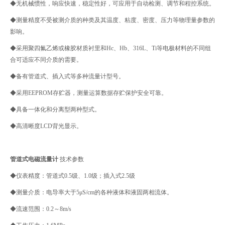
◆无机械惯性，响应快速，稳定性好，可应用于自动检测、调节和程控系统。
◆测量精度不受被测介质的种类及其温度、粘度、密度、压力等物理量参数的
影响。
◆采用聚四氟乙烯或橡胶材质衬里和Hc、Hb、316L、Ti等电极材料的不同组
合可适应不同介质的需要。
◆备有管道式、插入式等多种流量计型号。
◆采用EEPROM存贮器，测量运算数据存贮保护安全可靠。
◆具备一体化和分离型两种型式。
◆高清晰度LCD背光显示。
管道式电磁流量计
技术参数
◆仪表精度：管道式0.5级、1.0级；插入式2.5级
◆测量介质：电导率大于5μS/cm的各种液体和液固两相流体。
◆流速范围：0.2～8m/s