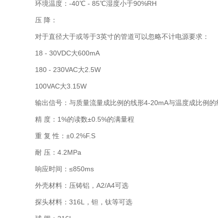
环境温度：-40℃ - 85℃湿度小于90%RH
压 降：
对于直径大于或等于3英寸的管道可以忽略不计电源要求：
18 - 30VDC大600mA
180 - 230VAC大2.5W
100VAC大3.15W
输出信号：与质量流量成比例的线形4-20mA与温度成比例的线
精 度：1%的读数±0.5%的满量程
重 复 性：±0.2%F.S
耐 压：4.2MPa
响应时间：≤850ms
外壳材料：压铸铝，A2/A4可选
探头材料：316L，钽，钛等可选