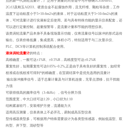
点的新一代涡轮流量计，广泛用于测量封闭管道中与不锈钢1Cr18Ni9Ti、
2Cr13及刚玉Al2O3、硬质合金不起腐蚀作用，且无纤维、颗粒等杂质，工作
温度下运动粘度小于5×10-6m2/s的液体，对于运动粘度大于5×10-6m2/s的液
体，可对流量计进行实液标定后使用。若与具有特殊功能的显示仪表配套，还
可以进行定量控制、超量报警等，是流量计量和节能的理想仪表。
该类涡轮流量产品本身不具备现场显示功能，仅将流量信号以脉冲的形式远传
输出。仪表价格低廉，集成度高，体积小巧，特别适用于与二次显示仪、
PLC、DCS等计算机控制系统配合使用。
液体涡轮流量计
的特点：
高精确度，一般可达±1%R、±0.5%R，高精度型可达±0.2%R
重复性好，短期重复性可达0.05%~0.2%,正是由于具有良好的重复性，如经常
校准或在线校准可得到*的精确度，在贸易结算中是优先选用的流量计
输出脉冲频率信号，适于总量计量及与计算机连接，无零点漂移，抗干扰能
力强
可获得很高的频率信号（3-4kHz），信号分辨力强
范围度宽，中大口径可达1:20，小口径为1:10
结构紧凑轻巧，安装维护方便，流通能力大
适用高压测量，仪表表体上不必开孔，易制成高压型仪表
型传感器类型多，可根据用户特殊需要设计为各类型传感器，例如低温型、双
向型、井下型、混砂型等