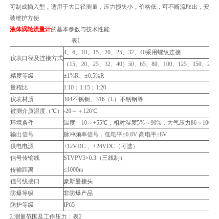
可制成插入型，适用于大口径测量，压力损失小，价格低，可不断流取出，安
装维护方便
液体涡轮流量计
的
基本参数与技术性能
表1
4、6、10、15、20、25、32、40采用螺纹连接
仪表口径及连接方式
（15、20、25、32、40）50、65、80、100、125、150、2
精度等级
±1%R、±0.5%R
量程比
1:10；1:15；1:20
仪表材质
304不锈钢、316（L）不锈钢等
被测介质温度（℃）
-20～＋120℃
环境条件
温度－10～+55℃，相对湿度5%～90%，大气压力86～106Kp
输出信号
脉冲频率信号，低电平≤0.8V 高电平≥8V
供电电源
+12VDC 、+24VDC（可选）
信号传输线
STVPV3×0.3（三线制）
传输距离
≤1000m
信号线接口
豪斯曼接头
防爆等级
非防爆产品
防护等级
IP65
2.
测量范围及工作压力：表2