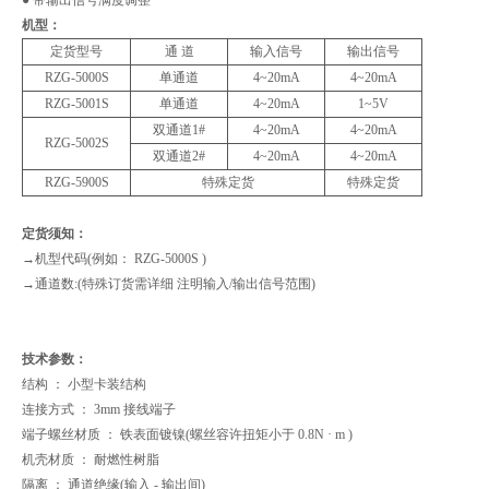
机型：
定货型号
通 道
输入信号
输出信号
RZG-5000S
单通道
4~20mA
4~20mA
RZG-5001S
单通道
4~20mA
1~5V
双通道1#
4~20mA
4~20mA
RZG-5002S
双通道2#
4~20mA
4~20mA
RZG-5900S
特殊定货
特殊定货
定货须知：
→机型代码(例如： RZG-5000S )
→通道数:(特殊订货需详细 注明输入/输出信号范围)
技术参数：
结构 ： 小型卡装结构
连接方式 ： 3mm 接线端子
端子螺丝材质 ： 铁表面镀镍(螺丝容许扭矩小于 0.8N · m )
机壳材质 ： 耐燃性树脂
隔离 ： 通道绝缘(输入 - 输出间)