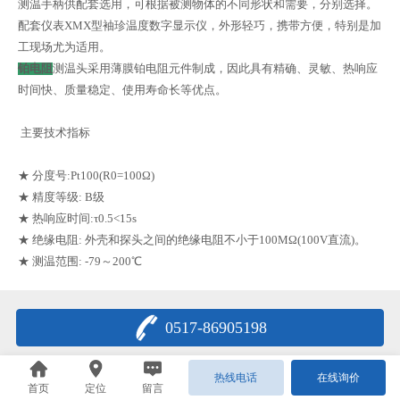
测温手柄供配套选用，可根据被测物体的不同形状和需要，分别选择。
配套仪表XMX型袖珍温度数字显示仪，外形轻巧，携带方便，特别是加
工现场尤为适用。
铂电阻
测温头采用薄膜铂电阻元件制成，因此具有精确、灵敏、热响应
时间快、质量稳定、使用寿命长等优点。
主要技术指标
★ 分度号:Pt100(R0=100Ω)
★ 精度等级: B级
★ 热响应时间:τ0.5<15s
★ 绝缘电阻: 外壳和探头之间的绝缘电阻不小于100MΩ(100V直流)。
★ 测温范围: -79～200℃
0517-86905198
热线电话
在线询价
首页
定位
留言