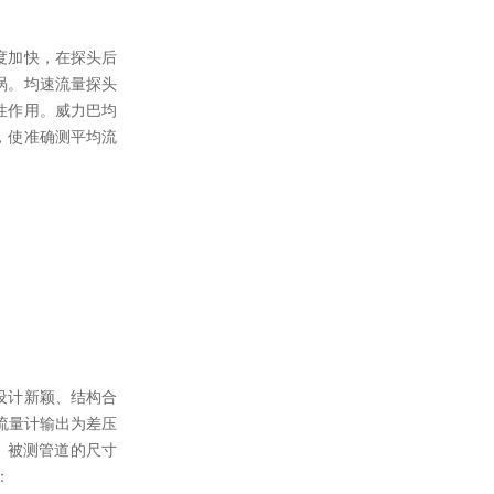
度加快，在探头后
涡。均速流量探头
性作用。威力巴均
，使准确测平均流
设计新颖、结构合
流量计输出为差压
 被测管道的尺寸
：