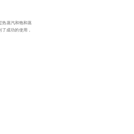
过热蒸汽和饱和蒸
到了成功的使用，