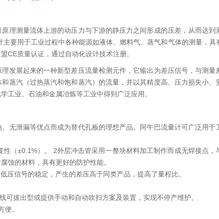
量原理测量流体上游的动压力与下游的静压力之间形成的压差，从而达到
巴流量计主要用于工业过程中各种能源如液体、燃料气、蒸气和气体的测量，
盟CE质量认证，通过自动化设计技术注册。
原理发展起来的一种新型差压流量检测元件，它输出为差压信号，与测量
体和蒸汽（过热蒸汽和饱和蒸汽）的流量，并以其精度高、压力损失小、
化学工业、石油和金属冶炼等工业中得到广泛应用。
响、无泄漏等优点而成为替代孔板的理想产品。阿牛巴流量计可广泛用于
复性（±0.1%）。 2外层冲击管采用一整块材料加工制作而成无焊接点
耐腐蚀的材料，具有更好的防护性能。
了低压信号的稳定，产生的差压高于同类产品，提高了量程比。
在线可拔出型或提供手动和自动吹扫方案及装置，实现不停产维护。
方便。