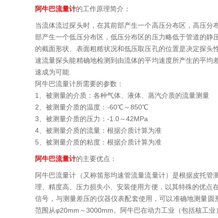
阿牛巴流量计
的工作原理简介：
当流体流过探头时，在其前部产生一个高压分布区，高压分
部产生一个低压分布区，低压分布区的压力略低于管道的静
的截面形状、表面粗糙状况和低压取压孔的位置是决定探头
速流量探头能精确地检测到由流体的平均速度所产生的平均
速成为可能.
阿牛巴流量计所需要的参数：
1、被测量的介质：各种气体、液体、蒸汽介质的流量测量
2、被测量介质的温度：-60℃～850℃
3、被测量介质的压力：-1.0～42MPa
4、被测量介质的流量：根据介质计算为准
5、被测量介质的粘度：根据介质计算为准
阿牛巴流量计
的主要优点：
阿牛巴流量计（又称笛形均速管流量流量计）是根据皮托管
理、精度高、压力损失小、安装使用方便，以其特殊的优点在
信号，与测量差压的仪器仪表配套使用，可以准确地测量圆形
范围从φ20mm～3000mm。阿牛巴在动力工业（包括核