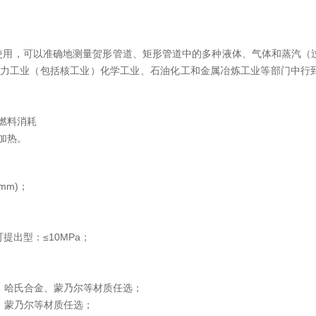
使用，可以准确地测量贺形管道、矩形管道中的多种液体、气体和蒸汽（
巴在动力工业（包括核工业）化学工业、石油化工和金属冶炼工业等部门中行
燃料消耗
加热。
(mm)；
提出型：≤10MPa；
钢、哈氏合金、蒙乃尔等材质任选；
、蒙乃尔等材质任选；