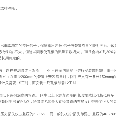
和燃料消耗；
热
期输出非常稳定的差压信号，保证输出差压 信号与管道流量的映射关系。这
系数影响 不大，但这些因素使孔板的流量系数增大， 而且会增加到20%
是长期稳定的。
有可以在被测管道不断流——不 不停车的情况下进行安装或拆卸，由于
如：在直径200mm的管道上安装流量计，阿牛巴只有一条长150mm的
量计只需要1.5工时，而安装一只孔板却需12工时
面以下任何深度的管道。 阿牛巴上下游直管段的 长度要求比孔板低得多
这是阿牛巴 的*优点，给管道尤其是大直径管道的布局设计带来了很大的灵
*压力损失仅占差压的2～15%，而一般孔板的*损失却要占 差压的40～8