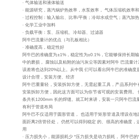
· 气体输送和液体输送
· 能源研究，蒸汽锅炉热效率，水泵效率， 气体压缩机效率
· 过程控制：输入输出、比率/平衡；冷却水或空气；蒸汽加
· 化学工业中加料
· 负载平衡：泵、压缩机、冷却器、过滤器
阿牛巴流量计的优点（与孔板相比）
· 准确度高，稳定性好
阿牛巴的准确度为±1%，稳定性为±0.1%，它能够保持长
中的磨损， 腐蚀以及粘附的油污灰尘等因素对阿牛 巴流量计
误差将也达到20%以上。从中我 们可以看出阿牛巴的准确度
设计合理，安装方便、经济
阿牛巴重量轻，安装拆卸方便，无需起重工具，产品系列中
安装拆卸方便，因此这方面可以为你节省可观的安装费用。 例
条共长1200mm 长的焊缝。就工时来讲，安装一只阿牛巴流
有利于管道布局
阿牛巴不仅适用于圆形管道， 也适用于矩形管道及埋设在地
面距离2倍管径处， 仍然可以得到稳定 的、很高的准确度，
用
· 压力损失小，能源损耗少 *压力损失是动力损耗， 阿牛巴的