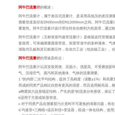
阿牛巴流量计
的概述：
阿牛巴流量计，属于差压式流量计。是采用高低压的差压测
测量管道直径在DN30mm到DN12000mm之间。阿牛
重复性。阿牛巴流量计设计理论符合伯努利方程原理，通过欧
阿牛巴流量计（又称笛形均速管流量计）是根据皮托管测速
套使用，可准确测量圆形管道、矩形管道中的多种液体、气
渐取代孔板和其它检测元件，在动力工业（包括核工业）、
阿牛巴流量计
的用途及特点：
阿牛巴流量计以其安装简便、压损小、强度高、不受磨损影
气、压缩空气、蒸汽和其他液体、气体的流量测量。
1 *的内部二次平均结构，提供了高精度（读数±1%）和高重
而成的同类产品相比自然有更高的强度，而且选用耐高温，
a蜂窝状六边形稳定结构，产生的是*的流束分布形状，保证
b适用于方形或矩形管道。
c 对于同类产品在测量脏污介质时不可避免的堵塞问题，有
d 均速管+三阀组+温压补偿+变送器，组成一体化结构，使用