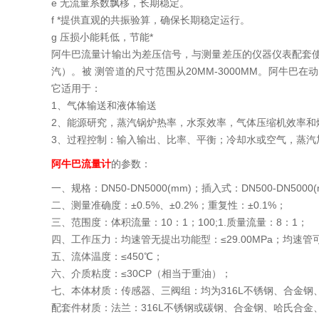
e 无流量系数飘移，长期稳定。
f *提供直观的共振验算，确保长期稳定运行。
g 压损小能耗低，节能*
阿牛巴流量计输出为差压信号，与测量差压的仪器仪表配套
汽）。被 测管道的尺寸范围从20MM-3000MM。阿牛
它适用于：
1、气体输送和液体输送
2、能源研究，蒸汽锅炉热率，水泵效率，气体压缩机效率和
3、过程控制：输入输出、比率、平衡；冷却水或空气，蒸汽
阿牛巴流量计
的参数：
一、规格：DN50-DN5000(mm)；插入式：DN500-DN5000
二、测量准确度：±0.5%、±0.2%；重复性：±0.1%；
三、范围度：体积流量：10：1；100;1.质量流量：8：1；
四、工作压力：均速管无提出功能型：≤29.00MPa；均速管可
五、流体温度：≤450℃；
六、介质粘度：≤30CP（相当于重油）；
七、本体材质：传感器、三阀组：均为316L不锈钢、合金
配套件材质：法兰：316L不锈钢或碳钢、合金钢、哈氏合金