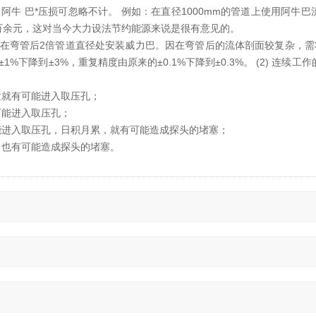
阿牛 巴*压损可忽略不计。 例如：在直径1000mm的管道上使用阿牛
2万余元，这对当今大力设法节约能源来说是很有意见的。
推荐在弯管后2倍管道直径处安装威力巴。因在弯管后的流体剖面较复杂，需
下降到±3%，重复精度由原来的±0.1%下降到±0.3%。 (2) 连续工
粒就有可能进入取压孔；
可能进入取压孔；
能进入取压孔，日积月累，就有可能造成探头的堵塞；
，也有可能造成探头的堵塞。