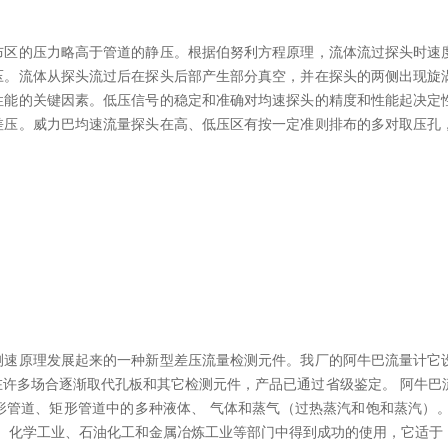
布区的压力略高于管道的静压。根据伯努利方程原理，流体流过探头时速
压。流体从探头流过后在探头后部产生部分真空，并在探头的两侧出现旋
性能的关键因素。低压信号的稳定和准确对均速探头的精度和性能起决定
差压。威力巴均速流量探头在高、低压区有按一定准则排布的多对取压孔
测速原理发展起来的一种新型差压流量检测元件。我厂的阿牛巴流量计它
许多场合逐渐取代孔板和其它检测元件，产品已通过省级鉴定。 阿牛巴
管道、矩形管道中的多种液体、 气体和蒸气（过热蒸汽和饱和蒸汽）。
工业）化学工业、石油化工和金属冶炼工业等部门中得到成功的使用，它适于