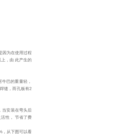
是因为在使用过程
以上，由 此产生的
阿牛巴的重量轻，
焊缝，而孔板有2
，当安装在弯头后
活性， 节省了费
0%，从下图可以看