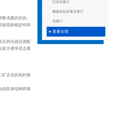
巴类流量计
椭圆齿轮排量流量计
测量流量的目的。
流量计
具有较高的稳定性和
查看全部
差压的仪器仪表配
安装方便等优点逐
工矿企业的高炉煤
，与由双体结构焊接