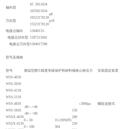
65
50
110
34
轴向型
105
50
110
34
φ8
105
23
178
120
万向型
φ10
155
23
178
120
电接点轴向
128
40
135
-
电接点径向型
128
72
150
42
电接点万向型
128
40
175
98
型号及规格
型号
测温范围℃
精度等级
保护和材料
规格
公称压力
安装固定装置
WSS-403S
WSS-503S
WSS-413S
WSS-513S
WSS-483S
≤30Mpa
螺纹连接式
-80～+40
WSS-583S
150
-40～+80
WSSX-403S
200
0～50
1Cr18Ni9Ti
WSSX-413S
250
0～100
304