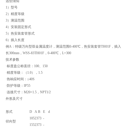
选型须知
1）型号
2）精度等级
3）测温范围
4）安装固定形式
5）热安装套管形式
6）插入长度
例A：特级万向型双金属温度计，测温范围0-400℃，热安装套管TH01F，插入
长300mm，WSS-83TH01F，0-400℃，L=300
技术参数
·标度盘公称直径：100、150
·精度等级：（1.0），1.5
·热响应时间：≤40S
·防护等级：IP55
·连接尺寸：M20×1.5，NPT1/2
外形及尺寸
形式
D
A
B
E
d
105
23
73
-
径向型
155
23
73
-