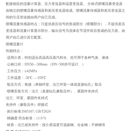
配接相应的流量计算器、压力变送器和温度变送器。 分体式喷嘴流量变送器
由独立的喷嘴流量传感器和差压变送器组成。喷嘴流量传感器和差压变送器之
间的引压管连接由用户自己完成。
喷嘴流量传感器特点：只提供差压信号的形成部分（喷嘴部分），不提供差压
变送器和流量计算显示部分，输出信号为流体在节流件前后形成的压力差。由
用户自己进行其它配置。
喷嘴流量计
性能特点：
·适用介质；特别适合高温高压蒸汽和水、也可用于各种气体、液体
·公称口径：DN50—500mm （DN>500亦可设计、）
·工作压力：≦42MPa
·工作温度：-50℃ — 650℃
·取压方式：角接（单独环室、法兰环室一体或直接钻孔）取压
·喷嘴安装方式：法兰（直接钻孔兼取压件）、紧固件夹持式
法兰、环室、紧固件夹持式
夹持件（兼取压件）焊接式
·执行标准:IS05167; GB/T2624
·精确度:符合标准：±1.0 %
·材质：法兰或夹持件：按介质温度可选碳钢、合金钢；不锈钢等