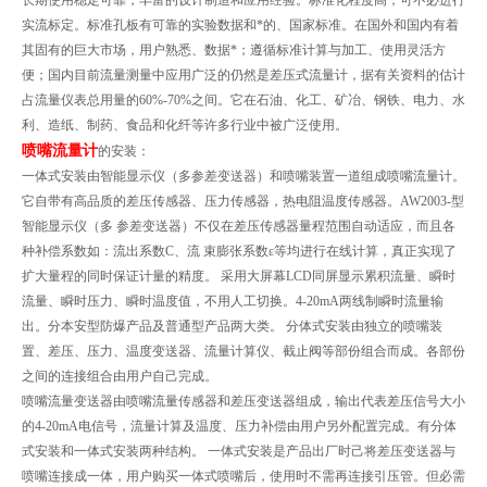
实流标定。标准孔板有可靠的实验数据和*的、国家标准。在国外和国内有着
其固有的巨大市场，用户熟悉、数据*；遵循标准计算与加工、使用灵活方
便；国内目前流量测量中应用广泛的仍然是差压式流量计，据有关资料的估计
占流量仪表总用量的60%-70%之间。它在石油、化工、矿冶、钢铁、电力、水
利、造纸、制药、食品和化纤等许多行业中被广泛使用。
喷嘴流量计
的安装：
一体式安装由智能显示仪（多参差变送器）和喷嘴装置一道组成喷嘴流量计。
它自带有高品质的差压传感器、压力传感器，热电阻温度传感器。AW2003-型
智能显示仪（多 参差变送器）不仅在差压传感器量程范围自动适应，而且各
种补偿系数如：流出系数C、流 束膨张系数ε等均进行在线计算，真正实现了
扩大量程的同时保证计量的精度。 采用大屏幕LCD同屏显示累积流量、瞬时
流量、瞬时压力、瞬时温度值，不用人工切换。4-20mA两线制瞬时流量输
出。分本安型防爆产品及普通型产品两大类。 分体式安装由独立的喷嘴装
置、差压、压力、温度变送器、流量计算仪、截止阀等部份组合而成。各部份
之间的连接组合由用户自己完成。
喷嘴流量变送器由喷嘴流量传感器和差压变送器组成，输出代表差压信号大小
的4-20mA电信号，流量计算及温度、压力补偿由用户另外配置完成。有分体
式安装和一体式安装两种结构。 一体式安装是产品出厂时己将差压变送器与
喷嘴连接成一体，用户购买一体式喷嘴后，使用时不需再连接引压管。但必需