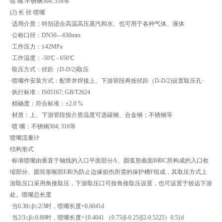
喷 嘴:不锈钢304; 316等
(2) 长 径 喷嘴
·适用介质；特别适合高温高压蒸汽和水、也可用于各种气体、液体
·公称口径：DN50—630mm
·工作压力：≦42MPa
·工作温度：-50℃ - 650℃
·取压方式：径距（D-D/2)取压
·喷嘴件安装方式：配带并焊接上、下游管段再按径距（D-D/2)设置取压孔·
·执行标准：IS05167; GB/T2624
·精确度：符合标准：±2.0 %
·材质：上、下游管段按介质温度可选碳钢、合金钢；不锈钢等
·喷 嘴；不锈钢304; 316等
喷嘴流量计
结构形式
·标准喷嘴由垂直于轴线的入口平面部分A、圆弧形曲面B和C所构成的入口收
缩部分、圆筒形喉部E和为防止边缘损伤所需的保护槽F组成，其取压方式上
游取压口采用角接取压，下游取压口可按角接取压设置，也可设置于较远下游
处。喷嘴总长度
·当0.30≤β≤2/3时，喷嘴长度=0.6041d
·当2/3≤β≤0.80时，喷嘴长度={0.4041 （0.75/β-0.25/β2-0.5225）0.5}d